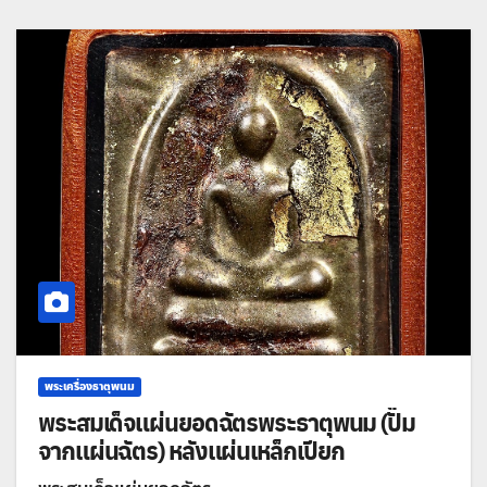
พระเครื่องธาตุพนม
พระสมเด็จแผ่นยอดฉัตรพระธาตุพนม (ปั๊ม
จากแผ่นฉัตร) หลังแผ่นเหล็กเปียก