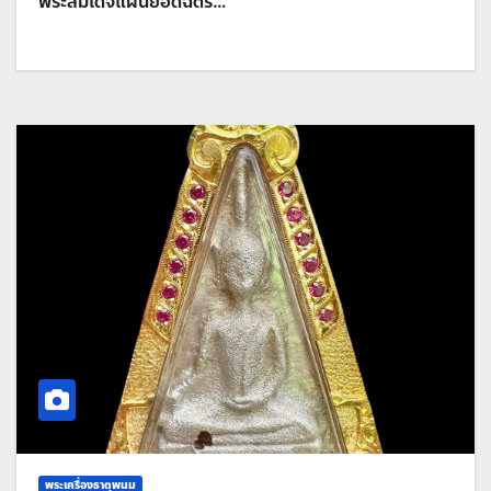
พระสมเด็จแผ่นยอดฉัตร…
พระเครื่องธาตุพนม