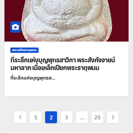
พระเครื่องธาตุพนม
ที่ระลึกแห่งบุญพุทธสาวิกา พระสังกัจจายน์
มหาลาภ เนื้อเหล็กเปียกพระธาตุพนม
ที่ระลึกแห่งบุญพุทธส…
Posts
1
2
3
…
25
pagination