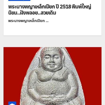
พระนางพญาเหล็กเปียก ปี 2518 พิมพ์ใหญ่
นิยม..ฝังพลอย..สวยเดิม
พระนางพญาเหล็กเปียก …