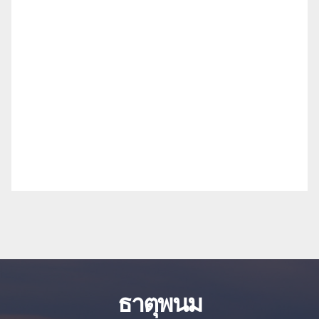
ธาตุพนม