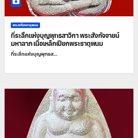
พระเครื่องธาตุพนม
ที่ระลึกแห่งบุญพุทธสาวิกา พระสังกัจจายน์
มหาลาภ เนื้อเหล็กเปียกพระธาตุพนม
ที่ระลึกแห่งบุญพุทธส…